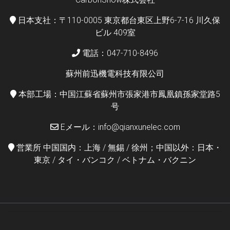
日本支社：〒110-0005 東京都台東区上野6-7-16 川久保
ビル 409室
電話：047-710-8496
蘇州前迅機電科技有限公司
本部工場：中国江蘇省蘇州市張家港市鳳凰鎮孫家堂路5
号
Eメール：info@qianxunelec.com
営業所 中国国内：上海 / 無錫 / 徐州；中国以外：日本・
東京 / タイ・バンコク / ベトナム・バクニン