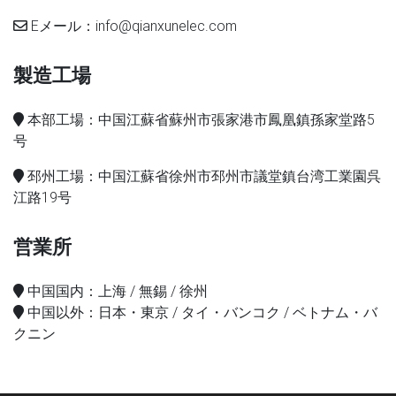
Eメール：info@qianxunelec.com
製造工場
本部工場：中国江蘇省蘇州市張家港市鳳凰鎮孫家堂路5
号
邳州工場：中国江蘇省徐州市邳州市議堂鎮台湾工業園呉
江路19号
営業所
中国国内：上海 / 無錫 / 徐州
中国以外：日本・東京 / タイ・バンコク / ベトナム・バ
クニン