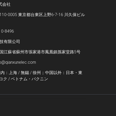
株式会社
0-0005 東京都台東区上野6-7-16 川久保ビル
0-8496
技有限公司
国江蘇省蘇州市張家港市鳳凰鎮孫家堂路5号
qianxunelec.com
内：上海 / 無錫 / 徐州；中国以外：日本・東
ンコク / ベトナム・バクニン