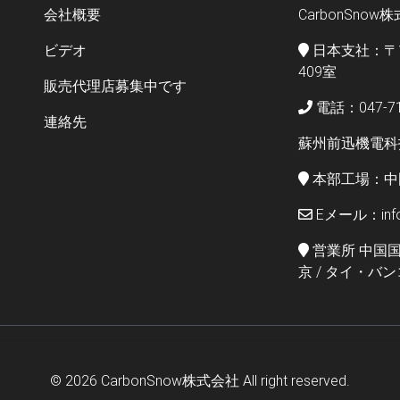
会社概要
CarbonSnow
ビデオ
日本支社：〒11
409室
販売代理店募集中です
電話：047-71
連絡先
蘇州前迅機電科
本部工場：中
Eメール：info@
営業所 中国国
京 / タイ・バ
© 2026
CarbonSnow株式会社
All right reserved.