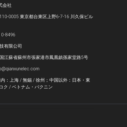
株式会社
0-0005 東京都台東区上野6-7-16 川久保ビル
0-8496
技有限公司
国江蘇省蘇州市張家港市鳳凰鎮孫家堂路5号
qianxunelec.com
内：上海 / 無錫 / 徐州；中国以外：日本・東
ンコク / ベトナム・バクニン