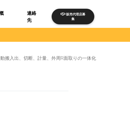
概
連絡
販売代理店募
集
先
動搬入出、切断、計量、外周R面取りの一体化