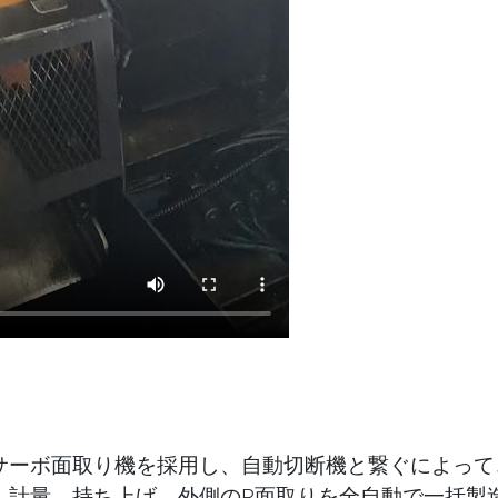
サーボ面取り機を採用し、自動切断機と繋ぐによって
、計量、持ち上げ、外側のR面取りを全自動で一括製