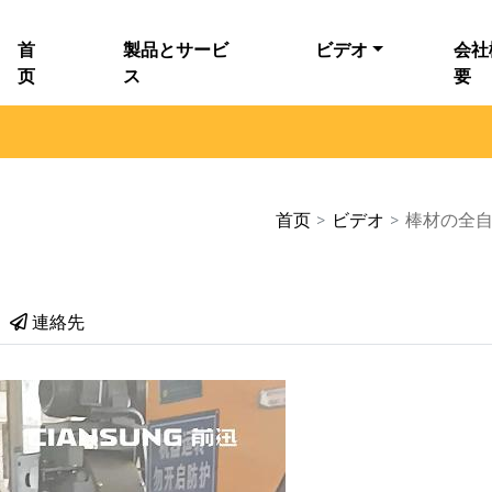
首
製品とサービ
ビデオ
会社
页
ス
要
首页
>
ビデオ
>
棒材の全自
連絡先