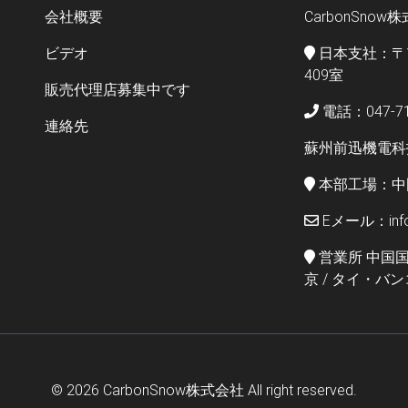
会社概要
CarbonSnow
ビデオ
日本支社：〒11
409室
販売代理店募集中です
電話：047-71
連絡先
蘇州前迅機電科
本部工場：中
Eメール：info@
営業所 中国国
京 / タイ・バ
© 2026
CarbonSnow株式会社
All right reserved.